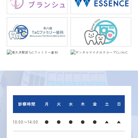
診察時間
月
火
水
木
金
土
日
10:00〜14:00
●
●
●
●
●
▲
▲