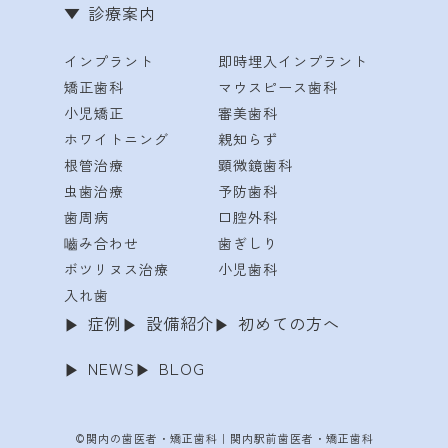
診療案内
インプラント
即時埋入インプラント
矯正歯科
マウスピース歯科
小児矯正
審美歯科
ホワイトニング
親知らず
根管治療
顕微鏡歯科
虫歯治療
予防歯科
歯周病
口腔外科
嚙み合わせ
歯ぎしり
ボツリヌス治療
小児歯科
入れ歯
症例
設備紹介
初めての方へ
NEWS
BLOG
©関内の歯医者・矯正歯科｜関内駅前歯医者・矯正歯科