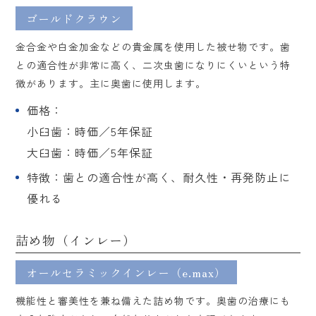
ゴールドクラウン
金合金や白金加金などの貴金属を使用した被せ物です。歯
との適合性が非常に高く、二次虫歯になりにくいという特
徴があります。主に奥歯に使用します。
価格：
小臼歯：時価／5年保証
大臼歯：時価／5年保証
特徴：歯との適合性が高く、耐久性・再発防止に
優れる
詰め物（インレー）
オールセラミックインレー（e.max）
機能性と審美性を兼ね備えた詰め物です。奥歯の治療にも