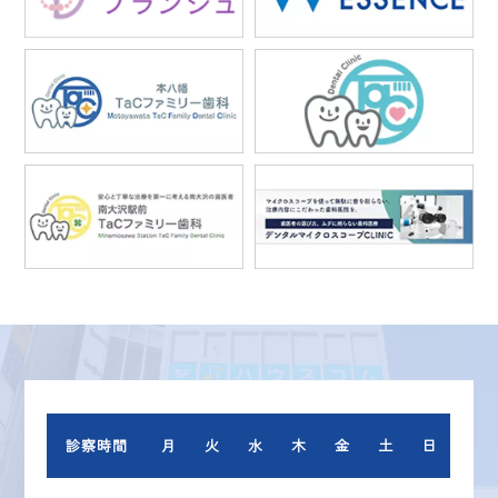
診察時間
月
火
水
木
金
土
日