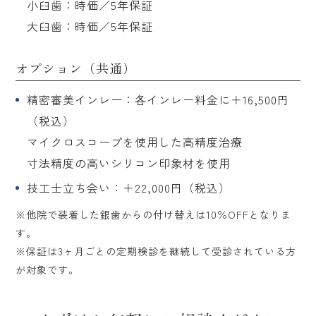
小臼歯：時価／5年保証
大臼歯：時価／5年保証
オプション（共通）
精密審美インレー：各インレー料金に＋16,500円
（税込）
マイクロスコープを使用した高精度治療
寸法精度の高いシリコン印象材を使用
技工士立ち会い：＋22,000円（税込）
※他院で装着した銀歯からの付け替えは10％OFFとなりま
す。
※保証は3ヶ月ごとの定期検診を継続して受診されている方
が対象です。