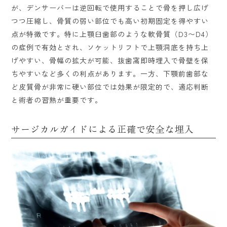
が、デンサーバーは逆回転で使用することで骨を押し広げ
つつ圧縮し、骨質の弱い部位でも高い初期固定を得やすい
点が特徴です。特に上顎臼歯部のような軟骨質（D3〜D4）
の症例で有効とされ、ソケットリフトで上顎洞底を持ち上
げやすい、骨幅の拡大が可能、抜歯窩即時埋入で骨壁を保
ちやすいなど多くの利点があります。一方、下顎前歯部な
ど皮質骨が非常に硬い部位では効果が限定的で、適応判断
と術者の習熟が重要です。
サージカルガイドによる正確で安全な埋入