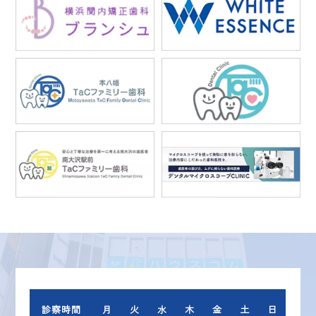
診察時間
月
火
水
木
金
土
日