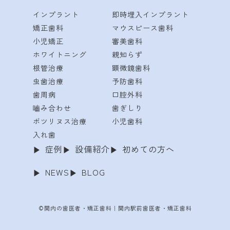
インプラント
即時埋入インプラント
矯正歯科
マウスピース歯科
小児矯正
審美歯科
ホワイトニング
親知らず
根管治療
顕微鏡歯科
虫歯治療
予防歯科
歯周病
口腔外科
嚙み合わせ
歯ぎしり
ボツリヌス治療
小児歯科
入れ歯
症例
設備紹介
初めての方へ
NEWS
BLOG
©関内の歯医者・矯正歯科｜関内駅前歯医者・矯正歯科