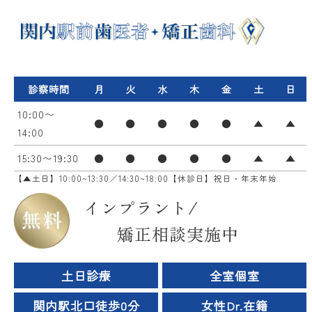
診察時間
月
火
水
木
金
土
日
10:00〜
●
●
●
●
●
▲
▲
14:00
15:30〜19:30
●
●
●
●
●
▲
▲
【▲土日】10:00~13:30／14:30~18:00【休診日】祝日・年末年始
インプラント/
矯正相談実施中
土日診療
全室個室
関内駅北口徒歩0分
女性Dr.在籍