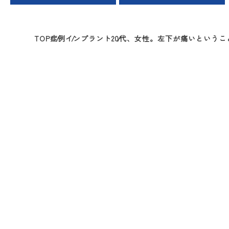
TOP
症例
インプラント
20代、女性。左下が痛いという
20代、女性。左下が痛い
を行いました。
治療の流れ一覧
①
②